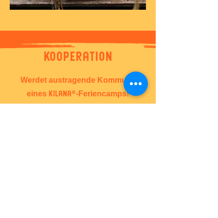
Kooperation
Werdet austragende Kommune
eines
-Feriencamps!
KILANA®
Jetzt Kooperationspartner werden
Vorname
*
Nachname
*