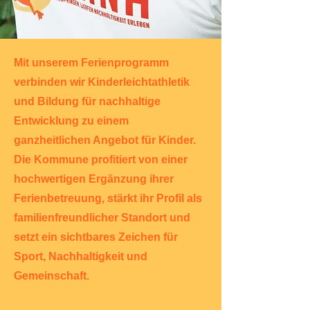
Mit unserem Ferienprogramm
verbinden wir Kinderleichtathletik
und Bildung für nachhaltige
Entwicklung zu einem
ganzheitlichen Angebot für Kinder.
Die Kommune profitiert von einer
hochwertigen Ergänzung ihrer
Ferienbetreuung, stärkt ihr Profil als
familienfreundlicher Standort und
setzt ein sichtbares Zeichen für
Sport, Nachhaltigkeit und
Gemeinschaft.