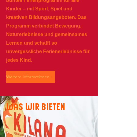
buntes Ferienprogramm für alle
Kinder – mit Sport, Spiel und
kreativen Bildungsangeboten. Das
Programm verbindet Bewegung,
Naturerlebnisse und gemeinsames
Lernen und schafft so
unvergessliche Ferienerlebnisse für
jedes Kind.
Weitere Informationen zu Kooperationen findest du hier
was wir bieten