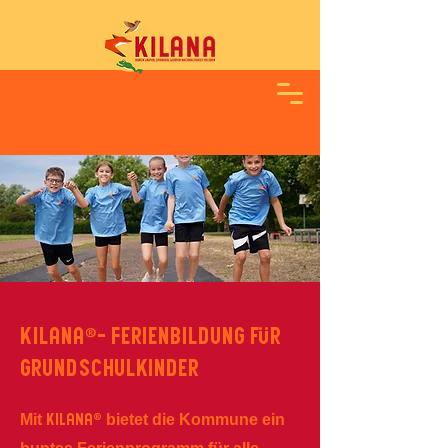
Ensuring a Safe Operations Your
children are safe in our program.
Learn
More
KILANA®- Ferienbildung für
Grundschulkinder
Mit
bietet die Kommune ein
KILANA®