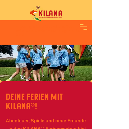
Ensuring a Safe Operations Your
children are safe in our program.
Learn
More
Deine Ferien mit
KILANA®!
Abenteuer, Spiele und neue Freunde
- in den KILANA® Ferienwochen bist